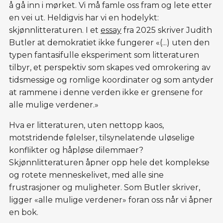
å gå inn i mørket. Vi må famle oss fram og lete etter
en vei ut. Heldigvis har vi en hodelykt:
skjønnlitteraturen. I et
essay
fra 2025 skriver Judith
Butler at demokratiet ikke fungerer «(...) uten den
typen fantasifulle eksperiment som litteraturen
tilbyr, et perspektiv som skapes ved omrokering av
tidsmessige og romlige koordinater og som antyder
at rammene i denne verden ikke er grensene for
alle mulige verdener.»
Hva er litteraturen, uten nettopp kaos,
motstridende følelser, tilsynelatende uløselige
konflikter og håpløse dilemmaer?
Skjønnlitteraturen åpner opp hele det komplekse
og rotete menneskelivet, med alle sine
frustrasjoner og muligheter. Som Butler skriver,
ligger «alle mulige verdener» foran oss når vi åpner
en bok.