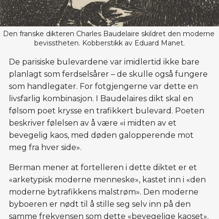
Den franske dikteren Charles Baudelaire skildret den moderne 
bevisstheten. Kobberstikk av Eduard Manet.
De parisiske bulevardene var imidlertid ikke bare
planlagt som ferdselsårer – de skulle også fungere
som handlegater. For fotgjengerne var dette en
livsfarlig kombinasjon. I Baudelaires dikt skal en
følsom poet krysse en trafikkert bulevard. Poeten
beskriver følelsen av å være «i midten av et
bevegelig kaos, med døden galopperende mot
meg fra hver side».
Berman mener at fortelleren i dette diktet er et
«arketypisk moderne menneske», kastet inn i «den
moderne bytrafikkens malstrøm». Den moderne
byboeren er nødt til å stille seg selv inn på den
samme frekvensen som dette «bevegelige kaoset».