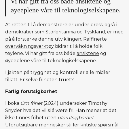
Vi har gitt fra oss både ansiktene og
øyeeplene våre til teknologiselskapene.
At retten til å demonstrere er under press, også i
demokratier som
Storbritannia
og
Tyskland
, er med
på å forsterke denne utviklingen.
Raffinerte
overvåkningsverktøy
bidrar til å holde folk i
tøylene. Vi har gitt fra oss både
ansiktene
og
øyeeplene våre til teknologiselskapene.
I jakten på trygghet og kontroll er alle midler
tillatt. Er selve friheten truet?
Farlig forutsigbarhet
I boka
Om frihet
(2024) undersøker Timothy
Snyder hva det vil si å være fri. Han mener at det
ikke finnes frihet uten
uforutsigbarhet
.
Uforutsigbare mennesker stiller kritiske spørsmål.