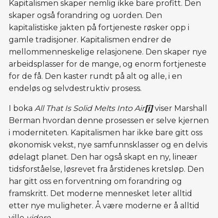
Kapitalismen skaper nemlig ikke bare profitt. Den
skaper også forandring og uorden. Den
kapitalistiske jakten på fortjeneste røsker opp i
gamle tradisjoner. Kapitalismen endrer de
mellommenneskelige relasjonene. Den skaper nye
arbeidsplasser for de mange, og enorm fortjeneste
for de få. Den kaster rundt på alt og alle, i en
endeløs og selvdestruktiv prosess.
I boka
All That Is Solid Melts Into Air
[i]
viser Marshall
Berman hvordan denne prosessen er selve kjernen
i moderniteten. Kapitalismen har ikke bare gitt oss
økonomisk vekst, nye samfunnsklasser og en delvis
ødelagt planet. Den har også skapt en ny, lineær
tidsforståelse, løsrevet fra årstidenes kretsløp. Den
har gitt oss en forventning om forandring og
framskritt. Det moderne mennesket leter alltid
etter nye muligheter. Å være moderne er å alltid
ville
videre
.