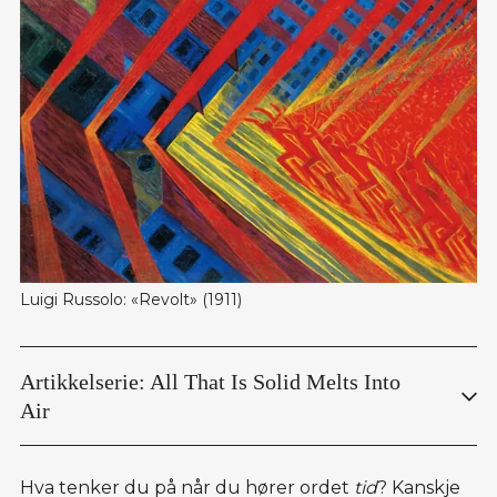
Luigi Russolo: «Revolt» (1911)
Artikkelserie: All That Is Solid Melts Into 
Air
I 
All That Is Solid Melts Into Air
 (1981) utforsker den 
amerikanske filosofen Marshall Berman hvordan det er å 
Hva tenker du på når du hører ordet
tid
? Kanskje