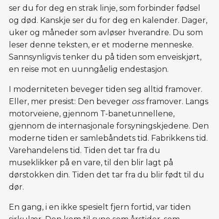
leve i en moderne og ustabil verden. Hva kan denne boka 
ser du for deg en strak linje, som forbinder fødsel
fortelle oss om vår egen, urolige samtid? 
og død. Kanskje ser du for deg en kalender. Dager,
uker og måneder som avløser hverandre. Du som
Les også de to første artiklene i serien: 
leser denne teksten, er et moderne menneske.
En verden ute av vater
Sannsynligvis tenker du på tiden som enveiskjørt,
Kaos og kreativitet i en krisetid
en reise mot en uunngåelig endestasjon.
I moderniteten beveger tiden seg alltid framover.
Eller, mer presist: Den beveger
oss
framover. Langs
motorveiene, gjennom T-banetunnellene,
gjennom de internasjonale forsyningskjedene. Den
moderne tiden er samlebåndets tid. Fabrikkens tid.
Varehandelens tid. Tiden det tar fra du
museklikker på en vare, til den blir lagt på
dørstokken din. Tiden det tar fra du blir født til du
dør.
En gang, i en ikke spesielt fjern fortid, var tiden