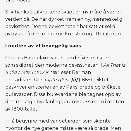
Slik har kapitalkreftene skapt en ny måte å være i
verden på. De har dyrket fram en ny, menneskelig
bevissthet. Denne bevisstheten har satt et solid
avtrykk på den moderne kunsten og litteraturen.
I midten av et bevegelig kaos
Charles Baudelaire var en av de første dikterne
som skildret den moderne bevisstheten. I
All That Is
Solid
Melts Into Air
nærleser Berman
prosadiktet
Den tapte glorie
[ii]
(1865). Diktet
beskriver en scene i en av Paris’ brede og bråkete
bulevarder. Disse bulevardene ble tegnet opp av
den mektige byplanleggeren Haussmann i midten
av 1800-tallet.
Til å begynne med var det ingen som skjønte
hvorfor de nye gatene måtte være så brede. Men