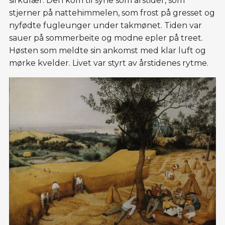
sirkulær. Den kom til syne som årstider, som
stjerner på nattehimmelen, som frost på gresset og
nyfødte fugleunger under takmønet. Tiden var
sauer på sommerbeite og modne epler på treet.
Høsten som meldte sin ankomst med klar luft og
mørke kvelder. Livet var styrt av årstidenes rytme.