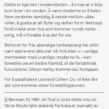
Dette er kjernen i moderniteten – å innse at vi ikke
kun lever i én verden. Å være moderne er å bebo
flere verdener samtidig, å veksle mellom ulike
roller, å godta at alt flyter og skifter form. Nettopp
fordi vi ikke aner hva som kommer rundt neste
sving, må vi forsøke å se det for oss.
Behovet for frie, spenstige tankesprang har aldri
vært større enn akkurat nå. Hvis ikke
vi
– vanlige
mennesker med uvanlige, moderne liv – kan
forestille oss en bedre framtid, vil de fartsblinde
futuristene i Silicon Valley komme oss i forkjøpet.
For å parafrasere Leonard Cohen: Du vil ikke like
det som kommer etter forestillingsevnen.
[i]
Berman, M, 1981:
All That Is Solid Melts Into Air
.
Verso Books (alle sitatene fra boka er oversatt av