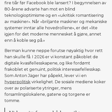
fire tiår før Facebook ble lansert? I begynnelsen av
80-årene
advarte han mot en blind
teknologioptimisme og en «ukritisk romantisering
av maskiner». Når «briljante maskiner og mekaniske
systemer inntar alle hovedrollene», er det «lite
igjen for det moderne mennesket å gjøre, annet
enn å koble seg på.»
Berman kunne neppe forutse nøyaktig hvor rett
han skulle få. I 2026 er vi konstant påkoblet de
digitale kvasifellesskapene, og like fordømt
frakoblet et genuint, politisk interessefellesskap.
Som Anton Jäger har påpekt, lever vi i en
hyperpolitisk
virkelighet. De sosiale mediene koker
over av polariserte ytringer, mens
forsamlingslokalene, gatene og torgene er
tomme.