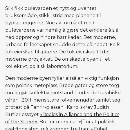
Slik fikk bulevarden et nytt og uventet
bruksområde, stikk i strid med planene til
byplanleggerne. Noe av formålet med
bulevardene var nemlig å gjøre det enklere å slå
ned opprør og hindre barrikader. Det moderne,
urbane fellesskapet snudde dette på hodet. Folk
tok eierskap til gatene. De tok eierskap til det
moderne prosjektet. De omskapte byen til et
kollektivt, politisk laboratorium.
Den moderne byen fyller altså en viktig funksjon
som politisk møteplass. Brede gater og store torg
muliggjør kollektiv motstand. Under den arabiske
våren i 2011, mens store folkemengder samlet seg i
protest på Tahrir-plassen i Kairo, skrev Judith
Butler essayet
«Bodies in Alliance and the Politics
of the Street»
. Butler mener at «[f]or at politikk
skal finne sted, må kroppen tre fram.» Frihet