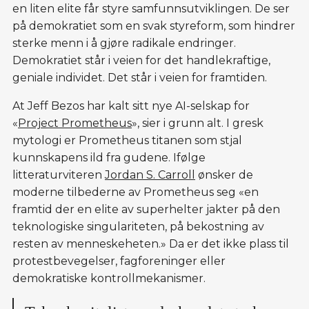
en liten elite får styre samfunnsutviklingen. De ser
på demokratiet som en svak styreform, som hindrer
sterke menn i å gjøre radikale endringer.
Demokratiet står i veien for det handlekraftige,
geniale individet. Det står i veien for framtiden.
At Jeff Bezos har kalt sitt nye AI-selskap for
«
Project Prometheus
», sier i grunn alt. I gresk
mytologi er Prometheus titanen som stjal
kunnskapens ild fra gudene. Ifølge
litteraturviteren
Jordan S. Carroll
ønsker de
moderne tilbederne av Prometheus seg «en
framtid der en elite av superhelter jakter på den
teknologiske singulariteten, på bekostning av
resten av menneskeheten.» Da er det ikke plass til
protestbevegelser, fagforeninger eller
demokratiske kontrollmekanismer.