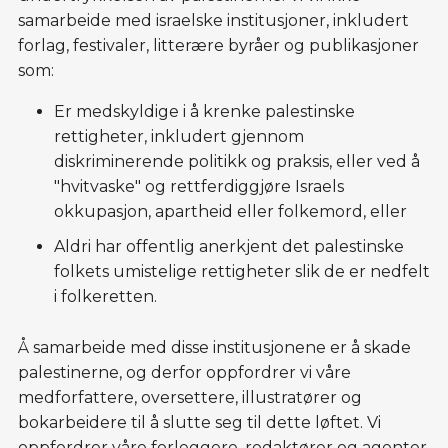
samarbeide med israelske institusjoner, inkludert
forlag, festivaler, litterære byråer og publikasjoner
som:
Er medskyldige i å krenke palestinske
rettigheter, inkludert gjennom
diskriminerende politikk og praksis, eller ved å
"hvitvaske" og rettferdiggjøre Israels
okkupasjon, apartheid eller folkemord, eller
Aldri har offentlig anerkjent det palestinske
folkets umistelige rettigheter slik de er nedfelt
i folkeretten.
Å samarbeide med disse institusjonene er å skade
palestinerne, og derfor oppfordrer vi våre
medforfattere, oversettere, illustratører og
bokarbeidere til å slutte seg til dette løftet. Vi
oppfordrer våre forleggere, redaktører og agenter