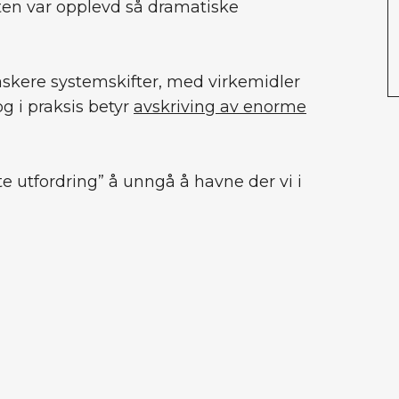
neten var opplevd så dramatiske
skere systemskifter, med virkemidler
g i praksis betyr
avskriving av enorme
ste utfordring” å unngå å havne der vi i