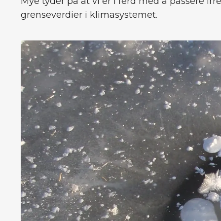
Mye tyder på at vi er i ferd med å passere irr
grenseverdier i klimasystemet.