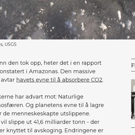
es, USGS
nn den tok opp, heter det i en rapport
F
konstatert i Amazonas. Den massive
 avtar
havets evne til å absorbere CO2
.
kerne har advart mot: Naturlige
osfæren. Og planetens evne til å lagre
r de menneskeskapte utslippene.
i vil slippe ut 41,6 milliarder tonn - der
 er knyttet til avskoging. Endringene er