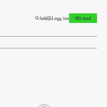
Søk
Logg inn
Bli med