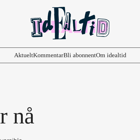
Aktuelt
Kommentar
Bli abonnent
Om idealtid
r nå