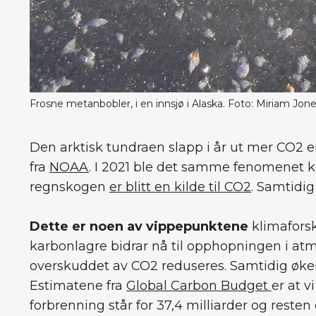
Frosne metanbobler, i en innsjø i Alaska. Foto: Miriam Jon
Den arktisk tundraen slapp i år ut mer CO2 e
fra
NOAA
. I 2021 ble det samme fenomenet 
regnskogen
er blitt en kilde til CO2
. Samtidig
Dette er noen av vippepunktene
klimafors
karbonlagre bidrar nå til opphopningen i atm
overskuddet av CO2 reduseres. Samtidig øke
Estimatene fra
Global Carbon Budget
er at v
forbrenning står for 37,4 milliarder og resten