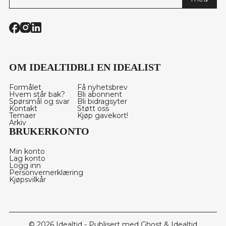
OM IDEALTID
BLI EN IDEALIST
Formålet
Få nyhetsbrev
Hvem står bak?
Bli abonnent
Spørsmål og svar
Bli bidragsyter
Kontakt
Støtt oss
Temaer
Kjøp gavekort!
Arkiv
BRUKERKONTO
Min konto
Lag konto
Logg inn
Personvernerklæring
Kjøpsvilkår
© 2026
Idealtid
- Publisert med
Ghost
&
Idealtid