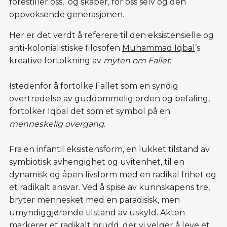
forestiller oss, og skaper, for oss selv og den
oppvoksende generasjonen.
Her er det verdt å referere til den eksistensielle og
anti-kolonialistiske filosofen
Muhammad Iqbal
’s
kreative fortolkning av
myten om Fallet
:
Istedenfor å fortolke Fallet som en syndig
overtredelse av guddommelig orden og befaling,
fortolker Iqbal det som et symbol på en
menneskelig overgang
.
Fra en infantil eksistensform, en lukket tilstand av
symbiotisk avhengighet og uvitenhet, til en
dynamisk og åpen livsform med en radikal frihet og
et radikalt ansvar. Ved å spise av kunnskapens tre,
bryter mennesket med en paradisisk, men
umyndiggjørende tilstand av uskyld. Akten
markerer et radikalt brudd, der vi velger å leve et