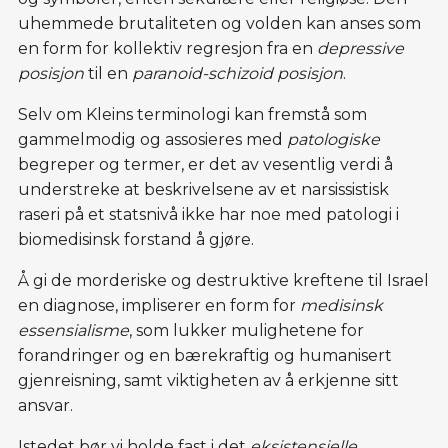
uhemmede brutaliteten og volden kan anses som
en form for kollektiv regresjon fra en
depressive
posisjon
til en
paranoid-schizoid
posisjon
.
Selv om Kleins terminologi kan fremstå som
gammelmodig og assosieres med
patologiske
begreper og termer, er det av vesentlig verdi å
understreke at beskrivelsene av et narsissistisk
raseri på et statsnivå ikke har noe med patologi i
biomedisinsk forstand å gjøre.
Å gi de morderiske og destruktive kreftene til Israel
en diagnose, impliserer en form for
medisinsk
essensialisme
, som lukker mulighetene for
forandringer og en bærekraftig og humanisert
gjenreisning, samt viktigheten av å erkjenne sitt
ansvar.
Istedet bør vi holde fast i det
eksistensielle