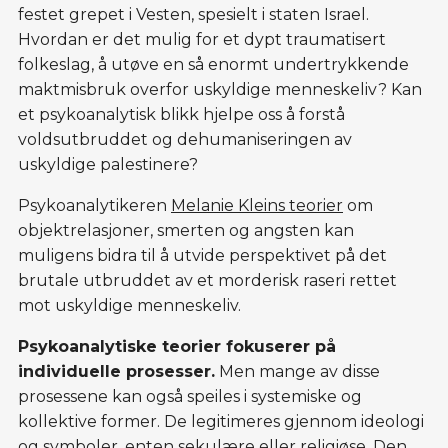
festet grepet i Vesten, spesielt i staten Israel.
Hvordan er det mulig for et dypt traumatisert
folkeslag, å utøve en så enormt undertrykkende
maktmisbruk overfor uskyldige menneskeliv? Kan
et psykoanalytisk blikk hjelpe oss å forstå
voldsutbruddet og dehumaniseringen av
uskyldige palestinere?
Psykoanalytikeren
Melanie Kleins teorier
om
objektrelasjoner, smerten og angsten kan
muligens bidra til å utvide perspektivet på det
brutale utbruddet av et morderisk raseri rettet
mot uskyldige menneskeliv.
Psykoanalytiske teorier fokuserer på
individuelle prosesser.
Men mange av disse
prosessene kan også speiles i systemiske og
kollektive former. De legitimeres gjennom ideologi
og symboler, enten sekulære eller religiøse. Den