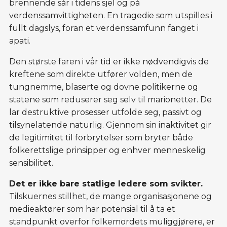
brennende sår i tidens sjel og på
verdenssamvittigheten. En tragedie som utspilles i
fullt dagslys, foran et verdenssamfunn fanget i
apati.
Den største faren i vår tid er ikke nødvendigvis de
kreftene som direkte utfører volden, men de
tungnemme, blaserte og dovne politikerne og
statene som reduserer seg selv til marionetter. De
lar destruktive prosesser utfolde seg, passivt og
tilsynelatende naturlig. Gjennom sin inaktivitet gir
de legitimitet til forbrytelser som bryter både
folkerettslige prinsipper og enhver menneskelig
sensibilitet.
Det er ikke bare statlige ledere som svikter.
Tilskuernes stillhet, de mange organisasjonene og
medieaktører som har potensial til å ta et
standpunkt overfor folkemordets muliggjørere, er