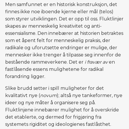
Men samfunnet er en historisk konstruksjon, det
finnes ikke noe iboende kjerne eller mål (telos)
som styrer utviklingen. Det er opp til oss. Fluktlinjer
skapes av menneskelig kreativitet og anti-
essensialisme. Den innebærer at historien betraktes
som et åpent felt for menneskelig praksis, der
radikale og uforutsette endringer er mulige, der
mennesker ikke trenger å tilpasse seg innenfor de
bestående rammeverkene. Det er
i
fravær av
en
fastlåsende essens mulighetene for radikal
forandring ligger.
Slike brudd setter i spill muligheter for det
kvalitativt nye (
novum
); altså nye tankeformer, nye
ideer og nye måter å organisere seg på.
Fluktlinjene innebærer mulighet for å overskride
det etablerte, og dermed for frigjøring fra
systemets rigiditet og ideologienes fastlåsthet.