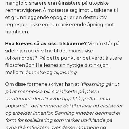
mangfold snarere enn å insistere på utopiske
renhetsvisjoner. Å motsette seg imot utsiktene til
et grunnleggende oppgjør er en destruktiv
regresjon - ikke en humaniserende åpning mot
framtiden.
Hva kreves så av oss, tilskuerne?
Vi som står på
sidelinjen og er vitne til det monstrøse
folkemordet? På dette punkt er det verdt å sitere
filosofen
Jon Hellesnes sin nyttige distinksjon
mellom
dannelse
og
tilpasning
.
Om disse formene skriver han at ‘
tilpasning går ut
på at menneska blir sosialiserte på plass i
samfunnet; dei blir øvde opp til å godta – utan
spørsmål – dei rammene dei til ei kvar tid eksisterer
og arbeider innanfor. Danning inneber derimed ei
form for sosialisering som verker utviklande på
evna til å reflektere over desse rammene og