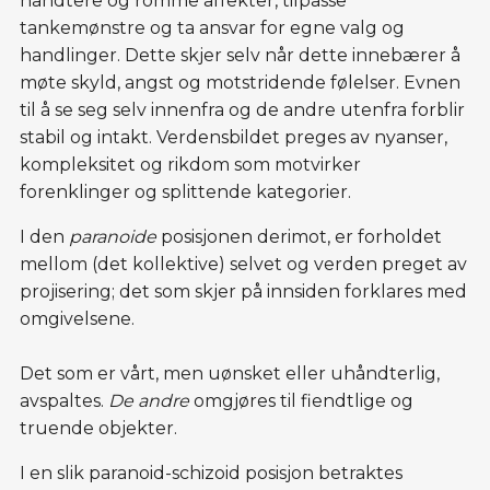
håndtere og romme affekter, tilpasse
tankemønstre og ta ansvar for egne valg og
handlinger. Dette skjer selv når dette innebærer å
møte skyld, angst og motstridende følelser. Evnen
til å se seg selv innenfra og de andre utenfra forblir
stabil og intakt. Verdensbildet preges av nyanser,
kompleksitet og rikdom som motvirker
forenklinger og splittende kategorier.
I den
paranoide
posisjonen derimot, er forholdet
mellom (det kollektive) selvet og verden preget av
projisering; det som skjer på innsiden forklares med
omgivelsene.
Det som er vårt, men uønsket eller uhåndterlig,
avspaltes.
De andre
omgjøres til fiendtlige og
truende objekter.
I en slik paranoid-schizoid posisjon betraktes