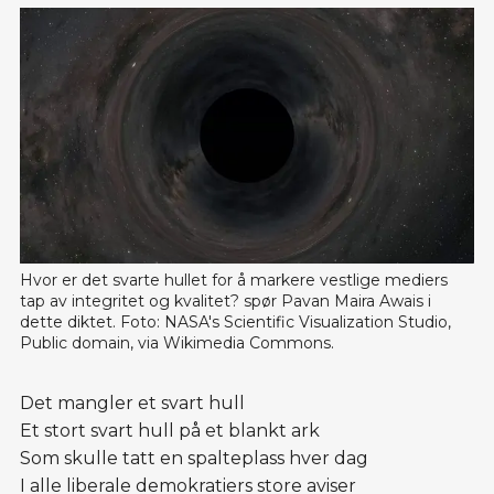
Hvor er det svarte hullet for å markere vestlige mediers 
tap av integritet og kvalitet? spør Pavan Maira Awais i 
dette diktet. Foto: NASA's Scientific Visualization Studio, 
Public domain, via Wikimedia Commons.
Det mangler et svart hull
Et stort svart hull på et blankt ark
Som skulle tatt en spalteplass hver dag
I alle liberale demokratiers store aviser