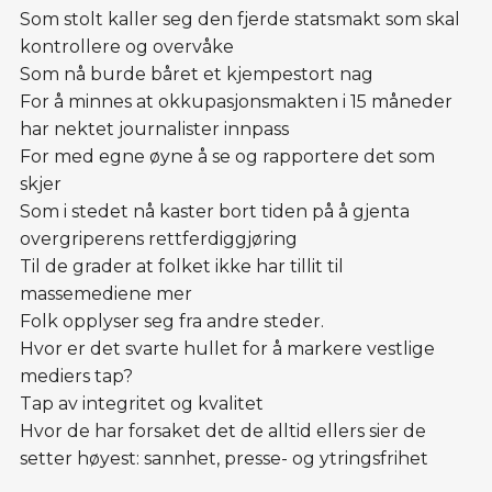
Som stolt kaller seg den fjerde statsmakt som skal
kontrollere og overvåke
Som nå burde båret et kjempestort nag
For å minnes at okkupasjonsmakten i 15 måneder
har nektet journalister innpass
For med egne øyne å se og rapportere det som
skjer
Som i stedet nå kaster bort tiden på å gjenta
overgriperens rettferdiggjøring
Til de grader at folket ikke har tillit til
massemediene mer
Folk opplyser seg fra andre steder.
Hvor er det svarte hullet for å markere vestlige
mediers tap?
Tap av integritet og kvalitet
Hvor de har forsaket det de alltid ellers sier de
setter høyest: sannhet, presse- og ytringsfrihet