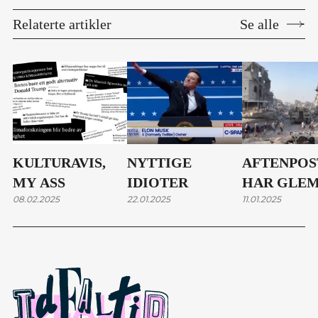
Relaterte artikler
Se alle
KULTURAVIS,
NYTTIGE
AFTENPOS
MY ASS
IDIOTER
HAR GLEM
08.02.2025
22.01.2025
11.01.2025
EGEN
ERKJENNE