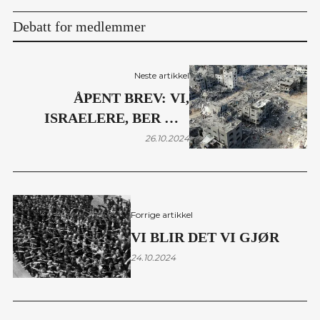
Debatt for medlemmer
Neste artikkel
ÅPENT BREV: VI,
ISRAELERE, BER OM
INTERNASJONALT PRESS
26.10.2024
PÅ ISRAEL FOR Å
TVINGE FREM EN
UMIDDELBAR
Forrige artikkel
VÅPENHVILE
VI BLIR DET VI GJØR
24.10.2024