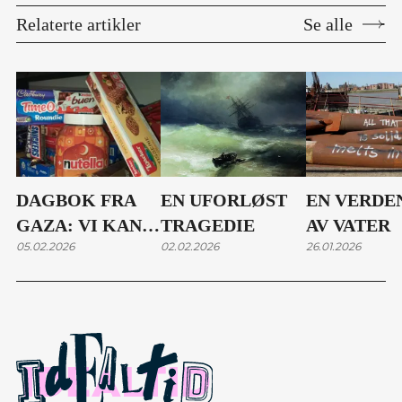
Relaterte artikler
Se alle
DAGBOK FRA
EN UFORLØST
EN VERDE
GAZA: VI KAN
TRAGEDIE
AV VATER
05.02.2026
02.02.2026
26.01.2026
KJØPE
SJOKOLADE,
MEN IKKE
PARACET